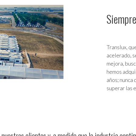
Siempre
Translux, qu
acelerado, s
mejora, busc
hemos adquir
años; nunca 
superar las 
uestros clientes y, a medida que la industria contin