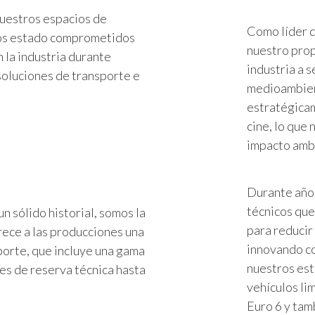
nuestros espacios de
Como líder d
mos estado comprometidos
nuestro prop
n la industria durante
industria a 
 soluciones de transporte e
medioambient
estratégicam
cine, lo que
impacto ambi
Durante años
técnicos que
n sólido historial, somos la
para reducir
rece a las producciones una
innovando c
porte, que incluye una gama
nuestros est
es de reserva técnica hasta
vehículos li
Euro 6 y ta