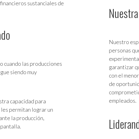
financieros sustanciales de
Nuestra
ado
Nuestro espí
personas que
experimenta
o cuando las producciones
garantizar q
sigue siendo muy
con el meno
de oportunid
comprometido
empleados.
stra capacidad para
 les permitan lograr un
ante la producción,
Liderand
pantalla.